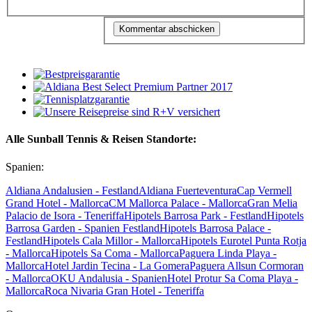
Alle Sunball Tennis & Reisen Standorte:
Spanien:
Aldiana Andalusien - Festland
Aldiana Fuerteventura
Cap Vermell
Grand Hotel - Mallorca
CM Mallorca Palace - Mallorca
Gran Melia
Palacio de Isora - Teneriffa
Hipotels Barrosa Park - Festland
Hipotels
Barrosa Garden - Spanien Festland
Hipotels Barrosa Palace -
Festland
Hipotels Cala Millor - Mallorca
Hipotels Eurotel Punta Rotja
- Mallorca
Hipotels Sa Coma - Mallorca
Paguera Linda Playa -
Mallorca
Hotel Jardin Tecina - La Gomera
Paguera Allsun Cormoran
- Mallorca
OKU Andalusia - Spanien
Hotel Protur Sa Coma Playa -
Mallorca
Roca Nivaria Gran Hotel - Teneriffa