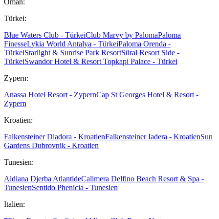
Oman:
Türkei:
Blue Waters Club - Türkei
Club Marvy by Paloma
Paloma
Finesse
Lykia World Antalya - Türkei
Paloma Orenda -
Türkei
Starlight & Sunrise Park Resort
Süral Resort Side -
Türkei
Swandor Hotel & Resort Topkapi Palace - Türkei
Zypern:
Anassa Hotel Resort - Zypern
Cap St Georges Hotel & Resort -
Zypern
Kroatien:
Falkensteiner Diadora - Kroatien
Falkensteiner Iadera - Kroatien
Sun
Gardens Dubrovnik - Kroatien
Tunesien:
Aldiana Djerba Atlantide
Calimera Delfino Beach Resort & Spa -
Tunesien
Sentido Phenicia - Tunesien
Italien: