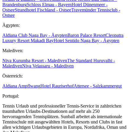
Brandenburg
Schloss Elmau - Bayern
Hotel Dünenmeer -
Ostsee
Strandhotel Fischland - Ostsee
Travemünder Tennisclub -
Ostsee
Ägypten:
Aldiana Club Naga Bay - Ägypten
Baron Palace Resort
Cleopatra
Luxury Resort Makadi Bay
Hotel Sentido Naga Bay - Ägypten
Malediven:
Niva Kurumba Resort - Malediven
The Standard Huruvalhi -
Malediven
Niva Velassaru - Malediven
Österreich:
Aldiana Ampflwang
Hotel Rauriserhof
Attersee - Salzkammergut
Portugal:
Tennis Urlaub und professioneller Tennis-Service in zahlreichen
traumhaften Urlaubs-Destinationen auf mehr als 250
hervorragenden Tennisplätzen. Sunball arbeitet als internationale
Tennisschule mit ausgewählten Hotels, Resorts und Clubs in fast
allen wichtigen Urlaubsgebieten in Europa, Nordafrika, Oman und