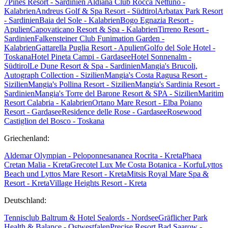
7Pines Resort - Sardinien
Aldiana Club Rocca Nettuno -
Kalabrien
Andreus Golf & Spa Resort - Südtirol
Arbatax Park Resort
- Sardinien
Baia del Sole - Kalabrien
Bogo Egnazia Resort -
Apulien
Capovaticano Resort & Spa - Kalabrien
Tirreno Resort -
Sardinien
Falkensteiner Club Funimation Garden -
Kalabrien
Gattarella Puglia Resort - Apulien
Golfo del Sole Hotel -
Toskana
Hotel Pineta Campi - Gardasee
Hotel Sonnenalm -
Südtirol
Le Dune Resort & Spa - Sardinien
Mangia's Brucoli,
Autograph Collection - Sizilien
Mangia's Costa Ragusa Resort -
Sizilien
Mangia's Pollina Resort - Sizilien
Mangia's Sardinia Resort -
Sardinien
Mangia's Torre del Barone Resort & SPA - Sizilien
Maritim
Resort Calabria - Kalabrien
Ortano Mare Resort - Elba
Poiano
Resort - Gardasee
Residence delle Rose - Gardasee
Rosewood
Castiglion del Bosco - Toskana
Griechenland:
Aldemar Olympian - Peloponnes
ananea Rocrita - Kreta
Phaea
Cretan Malia - Kreta
Grecotel Lux Me Costa Botanica - Korfu
Lyttos
Beach und Lyttos Mare Resort - Kreta
Mitsis Royal Mare Spa &
Resort - Kreta
Village Heights Resort - Kreta
Deutschland:
Tennisclub Baltrum & Hotel Sealords - Nordsee
Gräflicher Park
Health & Balance - Ostwestfalen
Precise Resort Bad Saarow -