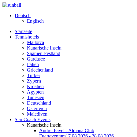
Deutsch
Englisch
Startseite
Tennishotels
Mallorca
Kanarische Inseln
Spanien-Festland
Gardasee
Italien
Griechenland
Türkei
Zypern
Kroatien
Ägypten
Tunesien
Deutschland
Österreich
Malediven
Star Coach Events
Kanarische Inseln
Andrei Pavel - Aldiana Club
Fuerteventura
17.08.2026 - 28.08.2026