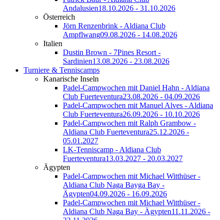
Andalusien
18.10.2026 - 31.10.2026
Österreich
Jörn Renzenbrink - Aldiana Club
Ampflwang
09.08.2026 - 14.08.2026
Italien
Dustin Brown - 7Pines Resort -
Sardinien
13.08.2026 - 23.08.2026
Turniere & Tenniscamps
Kanarische Inseln
Padel-Campwochen mit Daniel Hahn - Aldiana
Club Fuerteventura
23.08.2026 - 04.09.2026
Padel-Campwochen mit Manuel Alves - Aldiana
Club Fuerteventura
26.09.2026 - 10.10.2026
Padel-Campwochen mit Ralph Grambow -
Aldiana Club Fuerteventura
25.12.2026 -
05.01.2027
LK-Tenniscamp - Aldiana Club
Fuerteventura
13.03.2027 - 20.03.2027
Ägypten
Padel-Campwochen mit Michael Witthüser -
Aldiana Club Naga Bayga Bay -
Ägypten
04.09.2026 - 16.09.2026
Padel-Campwochen mit Michael Witthüser -
Aldiana Club Naga Bay - Ägypten
11.11.2026 -